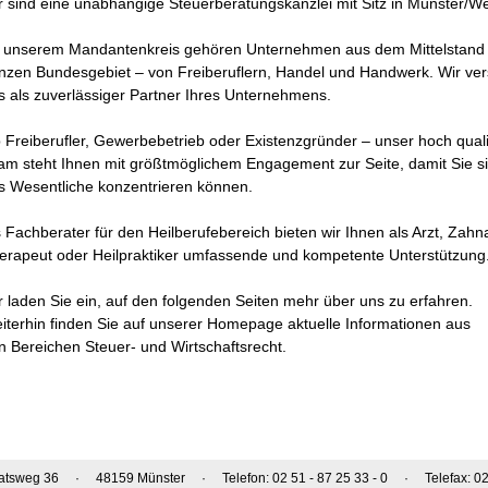
r sind eine unabhängige Steuerberatungskanzlei mit Sitz in Münster/We
 unserem Mandantenkreis gehören Unternehmen aus dem Mittelstand
nzen Bundesgebiet – von Freiberuflern, Handel und Handwerk. Wir ve
s als zuverlässiger Partner Ihres Unternehmens.
 Freiberufler, Gewerbebetrieb oder Existenzgründer – unser hoch qualif
am steht Ihnen mit größtmöglichem Engagement zur Seite, damit Sie si
s Wesentliche konzentrieren können.
s Fachberater für den Heilberufebereich bieten wir Ihnen als Arzt, Zahna
erapeut oder Heilpraktiker umfassende und kompetente Unterstützung
r laden Sie ein, auf den folgenden Seiten mehr über uns zu erfahren.
iterhin finden Sie auf unserer Homepage aktuelle Informationen aus
n Bereichen Steuer- und Wirtschaftsrecht.
tsweg 36 · 48159 Münster · Telefon: 02 51 - 87 25 33 - 0 · Telefax: 02 5