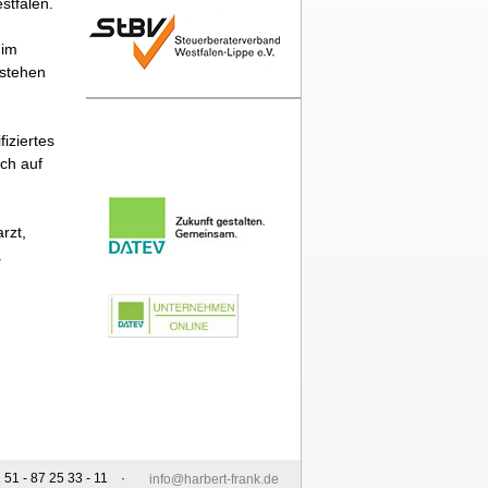
stfalen.
 im
rstehen
iziertes
ch auf
rzt,
.
1 - 87 25 33 - 11 ·
info@harbert-frank.de