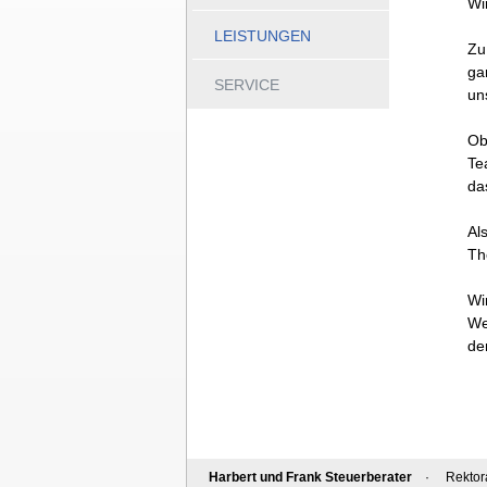
Wi
LEISTUNGEN
Zu
ga
SERVICE
un
Ob
Te
da
Al
Th
Wi
We
de
Harbert und Frank Steuerberater
· Rektora